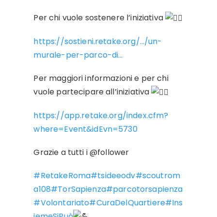
Per chi vuole sostenere l’iniziativa
https://sostieni.retake.org/…/un-
murale-per-parco-di…
Per maggiori informazioni e per chi
vuole partecipare all’iniziativa
https://app.retake.org/index.cfm?
where=Event&idEvn=5730
Grazie a tutti i @follower
#RetakeRoma
#tsideeodv
#scoutrom
a108
#TorSapienza
#parcotorsapienza
#Volontariato
#CuraDelQuartiere
#Ins
iemeSiPuò