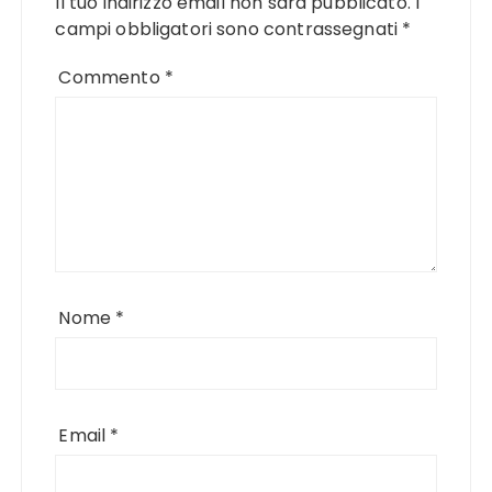
Il tuo indirizzo email non sarà pubblicato.
I
campi obbligatori sono contrassegnati
*
Commento
*
Nome
*
Email
*