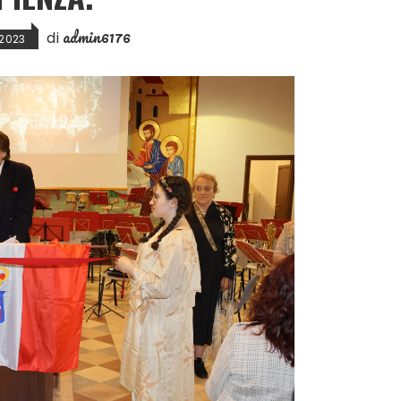
admin6176
di
2023