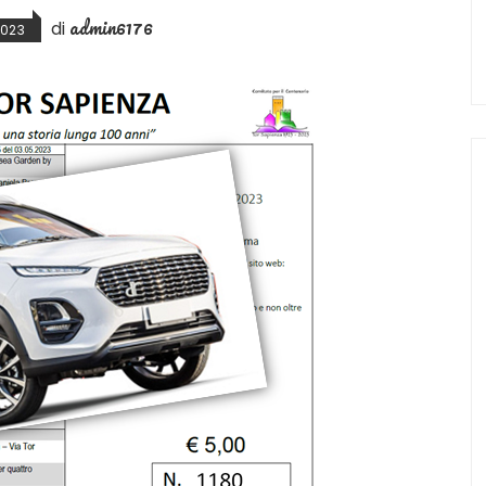
admin6176
di
2023